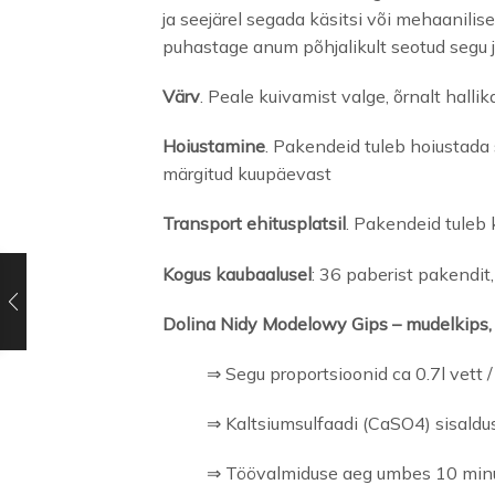
ja seejärel segada käsitsi või mehaanilis
puhastage anum põhjalikult seotud segu 
Värv
. Peale kuivamist valge, õrnalt hallik
Hoiustamine
. Pakendeid tuleb hoiustada 
märgitud kuupäevast
Transport ehitusplatsil
. Pakendeid tuleb 
Kogus kaubaalusel
: 36 paberist pakendit
Dolina Nidy Modelowy Gips – mudelkips
⇒ Segu proportsioonid ca 0.7l vett /
⇒ Kaltsiumsulfaadi (CaSO4) sisaldu
⇒ Töövalmiduse aeg umbes 10 minu