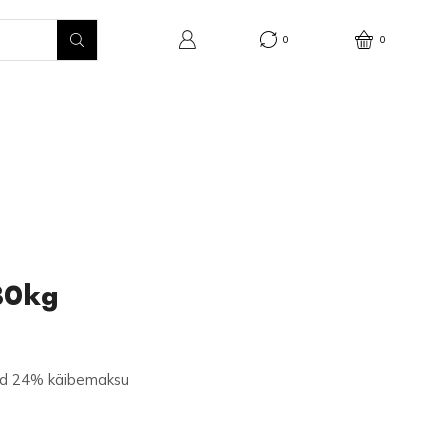
0
0
30kg
ad 24% käibemaksu