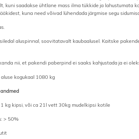
elt, kuni saadakse ühtlane mass ilma tükkide ja lahustumata k
jääkidest, kuna need võivad lühendada järgmise segu sidumi
as.
siledal aluspinnal, soovitatavalt kaubaalusel. Kaitske pakend
kanda nii, et pakendi paberpind ei saaks kahjustada ja ei ole
, aluse kogukaal 1080 kg
, andmed
 1 kg kipsi, või ca 21l vett 30kg mudelkipsi kotile
s: > 50%
tit