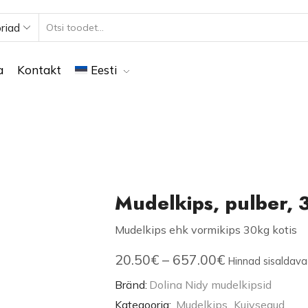
riad
a
Kontakt
Eesti
Mudelkips, pulber, 
Mudelkips ehk vormikips 30kg kotis
20.50
€
–
657.00
€
Hinnad sisaldav
Bränd:
Dolina Nidy mudelkipsid
Kategooria:
Mudelkips
,
Kuivsegud