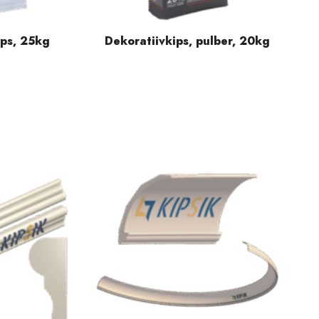
ips, 25kg
Dekoratiivkips, pulber, 20kg