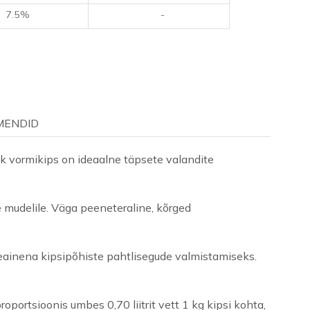
7.5%
-
MENDID
hk vormikips on ideaalne täpsete valandite
e mudelile. Väga peeneteraline, kõrged
deainena kipsipõhiste pahtlisegude valmistamiseks.
oportsioonis umbes 0,70 liitrit vett 1 kg kipsi kohta,