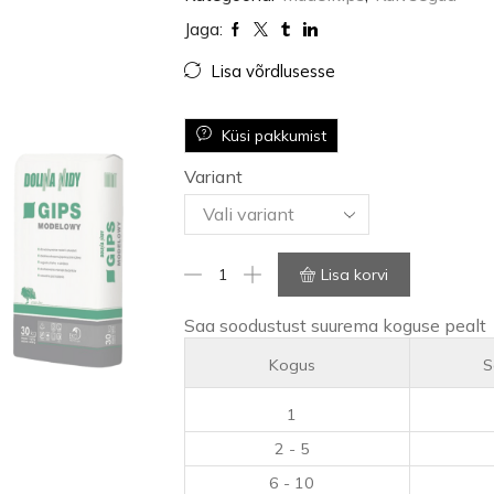
Jaga:
Lisa võrdlusesse
Küsi pakkumist
Variant
Lisa korvi
Saa soodustust suurema koguse pealt
Kogus
S
1
2 - 5
6 - 10