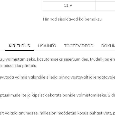
11 +
Hinnad sisaldavad käibemaksu
KIRJELDUS
LISAINFO
TOOTEVIDEOD
DOKU
pskuju valmistamiseks, kasutamiseks siseruumides. Mudelkips e
looduslikku päritolu.
vutada valmis valandile sileda pinna vastavalt jäljendataval
lptuurimudelite ja kipsist dekoratsioonide valmistamiseks. Si
selt valada anumasse, milles on mõõdetud kogus puhast vett, pr