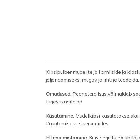
Kipsipulber mudelite ja karniiside ja ki
jäljendamiseks, mugav ja lihtne töödelda, 
Omadused
. Peeneteralisus võimaldab saa
tugevusnäitajad
Kasutamine
. Mudelkipsi kasutatakse sku
Kasutamiseks siseruumides
Ettevalmistamine
. Kuiv segu tuleb ühtla