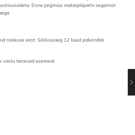
oostisosadeta. Enne järgmise materjalipartii segamist
saega
eid niiskuse eest. Säilivusaeg 12 kuud pakendile
ks vastu teravaid esemeid.