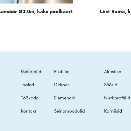
Laesõõr Ø2.0m, kaks poolkaart
Liist Raina, k
Materjalid
Profiilid
Akustika
Tooted
Dekoor
Sõõrid
Töökoda
Elemendid
Nurkprofiilid
Kontakt
Seinamoodulid
Karniisid