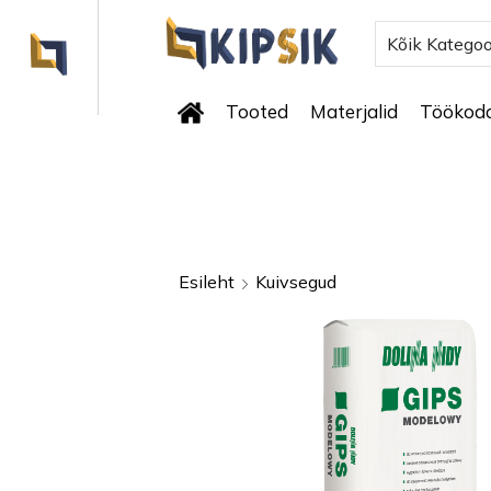
Kõik Kategoo
Tooted
Materjalid
Töökod
Esileht
Kuivsegud